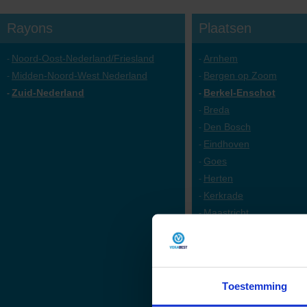
Rayons
Plaatsen
Noord-Oost-Nederland/Friesland
Arnhem
-
-
Midden-Noord-West Nederland
Bergen op Zoom
-
-
Zuid-Nederland
Berkel-Enschot
-
-
Breda
-
Den Bosch
-
Eindhoven
-
Goes
-
Herten
-
Kerkrade
-
Maastricht
-
Mierlo
-
Nijmegen
-
Ritthem
-
Roosendaal
-
Toestemming
Terneuzen
-