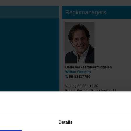
Regiomanagers
Gado Verkeersleermiddelen
Willian Wouters
T
: 06-53117790
Vrijdag 09.00 - 11.30
Berkel-Enschot, Bosscheweg 11
Details